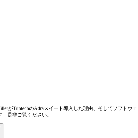
ron MillerがTrintechのAdraスイート導入した理由、そ
す。是非ご覧ください。