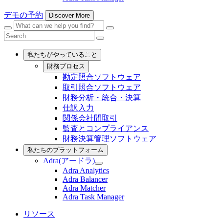
submenu
デモの予約
Discover More
Menu
Search
Search
Close
Search
Search
私たちがやっていること
財務プロセス
勘定照合ソフトウェア
取引照合ソフトウェア
財務分析・統合・決算
仕訳入力
関係会社間取引
監査とコンプライアンス
財務決算管理ソフトウェア
私たちのプラットフォーム
Adra(アードラ)
Adra(ア
Adra Analytics
ー
Adra Balancer
ド
Adra Matcher
ラ)
Adra Task Manager
submenu
リソース