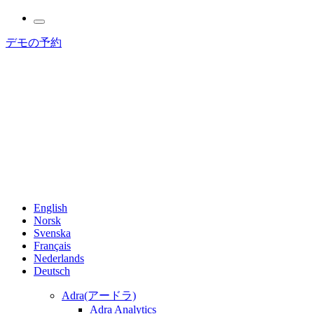
Language
デモの予約
English
Norsk
Svenska
Français
Nederlands
Deutsch
Adra(アードラ)
Adra Analytics