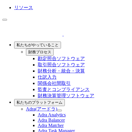
リソース
Language
私たちがやっていること
財務プロセス
勘定照合ソフトウェア
取引照合ソフトウェア
財務分析・統合・決算
仕訳入力
関係会社間取引
監査とコンプライアンス
財務決算管理ソフトウェア
私たちのプラットフォーム
Adra(アードラ)
Adra(ア
Adra Analytics
ー
Adra Balancer
ド
Adra Matcher
ラ)
Adra Task Manager